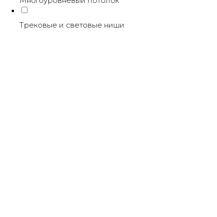
Многоуровневый потолок
Трековые и световые ниши
S23 Светильник LINER MAGNETIC 48V
10W 120° 3000-6000K TRIX CRI90
OSRAM | Черн. корпус
L300хW22хH45mm
SKU:
2640,00
р.
В корзину