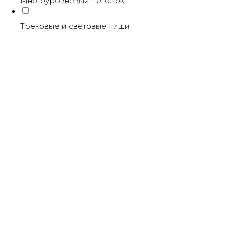
Многоуровневый потолок
Трековые и световые ниши
S25 Коннектор угловой SKYLINE 220
SKU:
1100,00
р.
В корзину
Характеристики
Характеристики