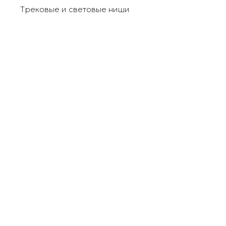
Трековые и световые ниши
М 02 с отступом - скрытый карниз,
гардина (пог.м.)
Fergipps
SKU: