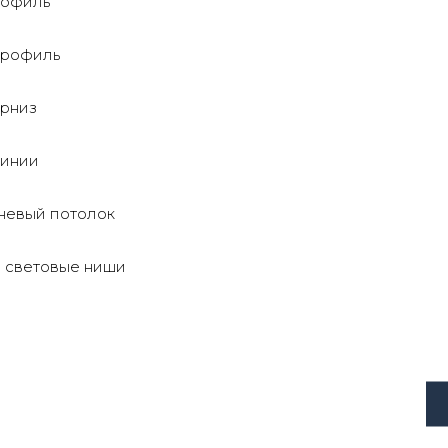
рофиль
рофиль
арниз
линии
невый потолок
 световые ниши
ния
я современных интерьеров.
ляются различные варианты монтажа, простая установка и б
длины в любом месте и соединять его под разными углами, а
ие в треке не превышает 48 В.