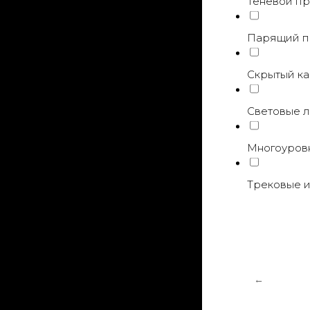
Теневой п
Парящий п
Описание
Описание
Характеристики:
Скрытый к
Длина: 2000 мм
Высота: 60 мм
Световые 
Ширина: 52 мм
Толщина: 1,3 мм
Материал: Алюминий
Многоуров
Цвет: Чёрный муар
Трековые и
Назначение:
Ниша для создания магнитного трекового освеще
Описание:
FerGipps МТ 23 является трендовым решением дл
Одними из главных преимуществ системы МТ 23 яв
Также есть возможность обрезать трек до нужной 
←
Более того, они абсолютно безопасны - напряжен