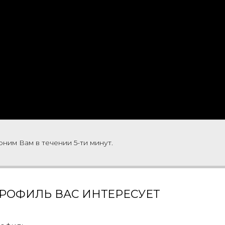
В корзину
Материал: алюминий
Толщина металла: 1,3 мм
Длина: 2 пог. м
Габариты сечения (ВхШ): 3
Напряжение V: 48
ним Вам в течении 5-ти минут.
РОФИЛЬ ВАС ИНТЕРЕСУЕТ